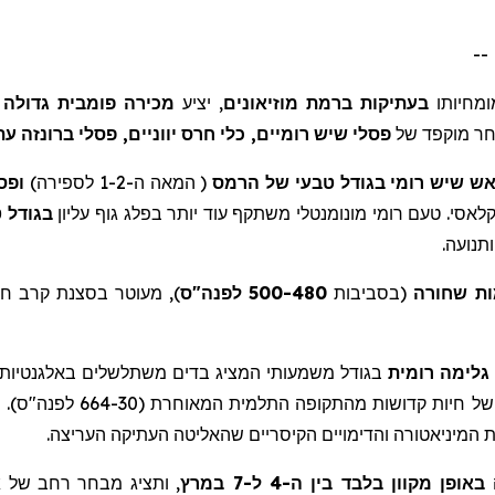
גדולה
פומבית
מכירה
יציע
,
מוזיאונים
ברמת
בעתיקות
מחיותו
עת
ברונזה
פסלי
,
יווניים
חרס
כלי
,
רומיים
שיש
פסלי
של
מוקפד
ר
ופס
)
לספירה
ה-1-2
המאה
(
הרמס
של
טבעי
בגודל
רומי
שיש
אש
ט
בגודל
עליון
גוף
בפלג
יותר
עוד
משתקף
מונומנטלי
רומי
טעם
.
לאסי
.
ותנועה
חי
קרב
בסצנת
מעוטר
),
ס
לפנה"
500-480
בסביבות
(
שחורה
ת
גלימה
רומית
בגודל
משמעותי
המציג
בדים
משתלשלים
באלגנטיות
נ
).
לפנה"ס
(664-30
המאוחרת
התלמית
מהתקופה
קדושות
חיות
של
.
העריצה
העתיקה
שהאליטה
הקיסריים
והדימויים
המיניאטורה
ת
ה
באופן מקוון בלבד בין ה-4 ל-7 במרץ
, ותציג מבחר רחב של
א