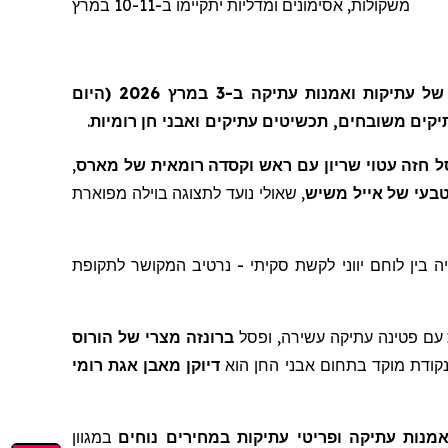
משקולות, אסימונים ומדליות יתקיימו ב-10-11 במרץ
היום
2026 (
במרץ
ב-3
עתיקה
ואמנות
עתיקות
של
.
רומיות
חן
ואבני
עתיקים
תכשיטים
,
משובחים
יקים
,
מארס
של
רומאית
וקסדה
ראש
עם
שריון
עטוי
חזה
ל
מפוארת
בוילה
לתצוגה
נועד
שאולי
,
משיש
אייל
של
בעי
לתקופת
המקושר
נרטיב
-
סקיתי
לקשת
יווני
לוחם
בין
ה
הורוס
של
מצרי
ברונזה
ופסל
,
עשירה
עתיקה
פטינה
עם
קודת
מוקד
בתחום
אבני
החן
הוא
דיוקן
מאבן
אגת
רומי
מנות עתיק
ה
ופריטי עתיקות במחירים נוחים
במגוון