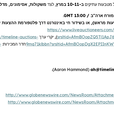
ל מטבעות עתיקים
ב-10-11 במרץ
, לצד
משקולות, אסימונים, מדל.
.
/ 13:00 GMT
ארה"ב
מזרח
https://www.liveauctioneers.com
/timeline-auctions-
ערך
י
יקר
),
srsltid=AfmBOopZQ5Tl1Ap
-
חדר המכירות:
9mq71klbbn?srsltid=AfmBOopDgX2EPIInK
).
Aaron Hammond
(
ah@timeli
http://www.globenewswire.com/NewsRoom/Attachme
http://www.globenewswire.com/NewsRoom/Attachm