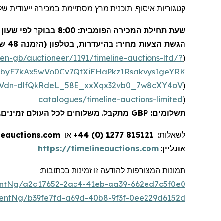
קטגוריות איסוף. תוכנית מרץ מסתיימת במכירה ייעודית ש
שעון
לפי
בבוקר
: 8:00
הפומבית
המכירה
תחילת
שעת
הגשת הצעות מחיר: בהיעדרות, בטלפון (הזמנה 48 שעות מראש), או בשידור חי באינטרנט דרך פלטפורמת ההצעות של
/en-gb/auctioneer/1191/timeline-auctions-ltd/?
(
J6byF7kAx5wVo0Cv7QtXiEHaPkz1RsakvysIgeYRK
WVdn-dlfQkRdeL_58E_xxXqx32vb0_7w8cXY4oV
)
catalogues/timeline-auctions-limited
)
.
זמינים
העולם
לכל
משלוחים
.
מתקבל
: GBP
תשלומים
neauctions.com
או
+44 (0) 1277 815121
לשאלות:
https://timelineauctions.com
:
אונליין
תמונות
המצורפות
להודעה
זו
זמינות
בכתוב
ו
ת:
ntNg/a2d17652-2ac4-41eb-aa39-662ed7c5f0e0
entNg/b39fe7fd-a69d-40b8-9f3f-0ee229d6152d